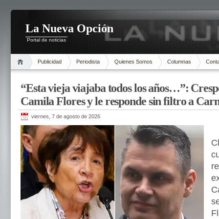
La Nueva Opción
Portal de noticias
Publicidad
Periodista
Quienes Somos
Columnas
Cont
“Esta vieja viajaba todos los años…”: Cresp
Camila Flores y le responde sin filtro a Ca
viernes, 7 de agosto de 2026
C
cu
r
e
C
s
Fl