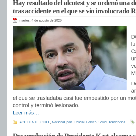
Hay resultado del alcotest y se ordenó una d
tras accidente en el que se vio involucrado 
martes, 4 de agosto de 2026
D
l
C
u
v
M
D
a
el que se trasladaba casi fue embestido por un moto
control y terminó lesionado.
Leer más…
ACCIDENTE
,
CHILE
,
Nacional
,
pais
,
Policial
,
Politica
,
Salud
,
Tendencias