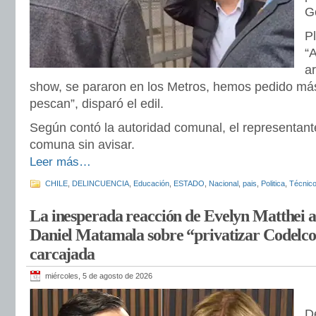
G
P
“
a
show, se pararon en los Metros, hemos pedido má
pescan”, disparó el edil.
Según contó la autoridad comunal, el representante
comuna sin avisar.
Leer más…
CHILE
,
DELINCUENCIA
,
Educación
,
ESTADO
,
Nacional
,
pais
,
Politica
,
Técnico
La inesperada reacción de Evelyn Matthei a
Daniel Matamala sobre “privatizar Codelco
carcajada
miércoles, 5 de agosto de 2026
D