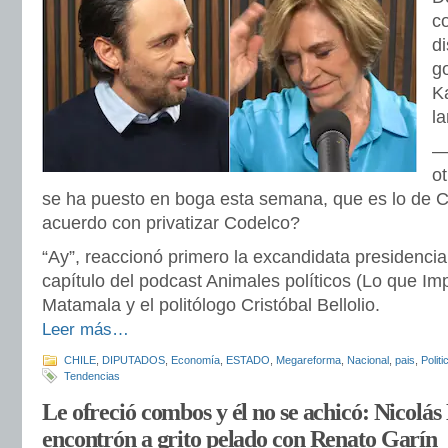
c
di
g
K
l
—
o
se ha puesto en boga esta semana, que es lo de C
acuerdo con privatizar Codelco?
“Ay”, reaccionó primero la excandidata presidenci
capítulo del podcast Animales políticos (Lo que Im
Matamala y el politólogo Cristóbal Bellolio.
Leer más…
CHILE
,
DIPUTADOS
,
Economía
,
ESTADO
,
Megareforma
,
Nacional
,
pais
,
Politi
Tendencias
Le ofreció combos y él no se achicó: Nicolás
encontrón a grito pelado con Renato Garín