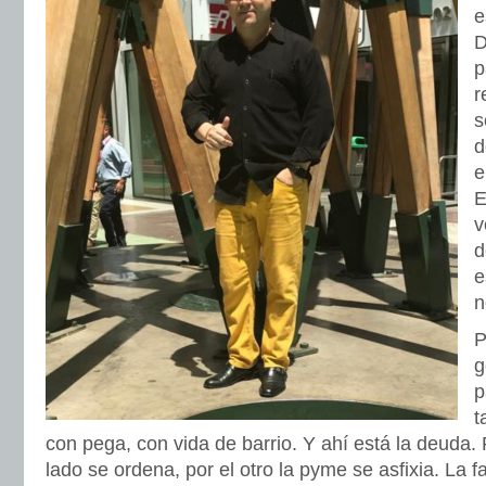
e
D
p
r
s
d
e
E
v
d
e
n
P
g
p
t
con pega, con vida de barrio. Y ahí está la deuda.
lado se ordena, por el otro la pyme se asfixia. La 