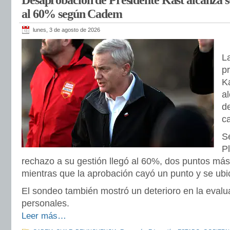
Desaprobación de Presidente Kast alcanza su
al 60% según Cadem
lunes, 3 de agosto de 2026
L
p
Ka
a
d
c
S
P
rechazo a su gestión llegó al 60%, dos puntos más
mientras que la aprobación cayó un punto y se ub
El sondeo también mostró un deterioro en la evalu
personales.
Leer más…