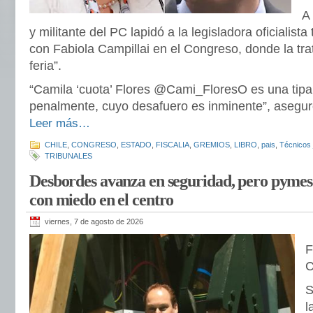
A
y militante del PC lapidó a la legisladora oficialist
con Fabiola Campillai en el Congreso, donde la tra
feria”.
“Camila ‘cuota’ Flores @Cami_FloresO es una tipa
penalmente, cuyo desafuero es inminente”, asegur
Leer más…
CHILE
,
CONGRESO
,
ESTADO
,
FISCALIA
,
GREMIOS
,
LIBRO
,
pais
,
Técnicos 
TRIBUNALES
Desbordes avanza en seguridad, pero pymes
con miedo en el centro
viernes, 7 de agosto de 2026
S
l