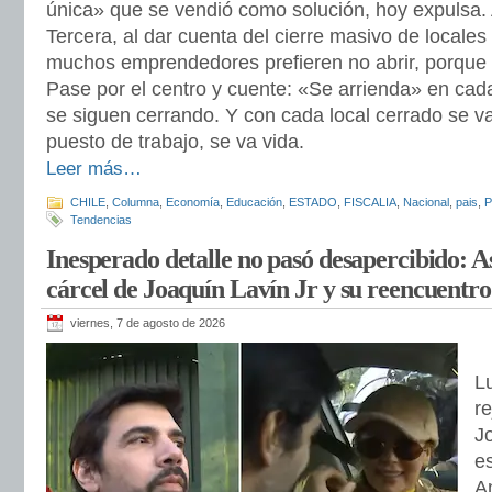
única» que se vendió como solución, hoy expulsa. A
Tercera, al dar cuenta del cierre masivo de locales
muchos emprendedores prefieren no abrir, porque e
Pase por el centro y cuente: «Se arrienda» en cad
se siguen cerrando. Y con cada local cerrado se va
puesto de trabajo, se va vida.
Leer más…
CHILE
,
Columna
,
Economía
,
Educación
,
ESTADO
,
FISCALIA
,
Nacional
,
pais
,
P
Tendencias
Inesperado detalle no pasó desapercibido: Así
cárcel de Joaquín Lavín Jr y su reencuentr
viernes, 7 de agosto de 2026
L
re
J
es
A