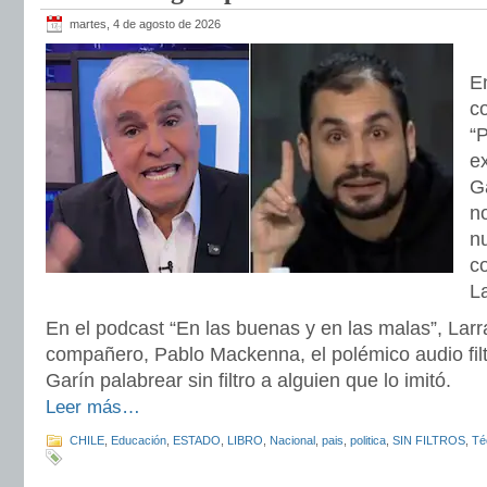
martes, 4 de agosto de 2026
E
c
“P
e
G
no
nu
c
La
En el podcast “En las buenas y en las malas”, Lar
compañero, Pablo Mackenna, el polémico audio fil
Garín palabrear sin filtro a alguien que lo imitó.
Leer más…
CHILE
,
Educación
,
ESTADO
,
LIBRO
,
Nacional
,
pais
,
politica
,
SIN FILTROS
,
Té