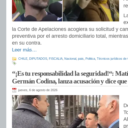
r
L
e
la Corte de Apelaciones acogiera su solicitud y cam
preventiva por el arresto domiciliario total, mientra
en su contra.
Leer más…
CHILE
,
DIPUTADOS
,
FISCALIA
,
Nacional
,
pais
,
Politica
,
Técnicos jurídicos de 
“¡Es tu responsabilidad la seguridad!“: Mat
Germán Codina, lanza acusación y dice que
jueves, 6 de agosto de 2026
D
T
Al
p